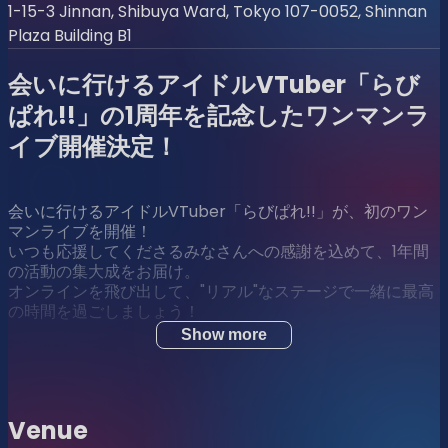
1-15-3 Jinnan, Shibuya Ward, Tokyo 107-0052, Shinnan
Plaza Building B1
会いに行けるアイドルVTuber「らび
ぱれ!!」の1周年を記念したワンマンラ
イブ開催決定！
会いに行けるアイドルVTuber「らびぱれ!!」が、初のワン
マンライブを開催！
いつも応援してくださるみなさんへの感謝を込めて、1年間
の活動の集大成をお届け。
オンラインを飛び出して、"リアル"なステージで一緒に最高
の時間を過ごしましょう！
Show more
◾️開催概要
Venue