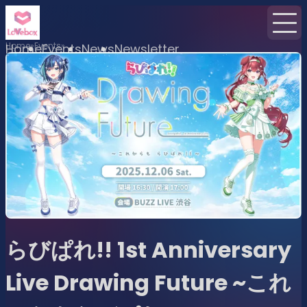
Home
Events
Home
Events
News
Newsletter
らびぱれ!! 1st Anniversary
Live Drawing Future ~これ