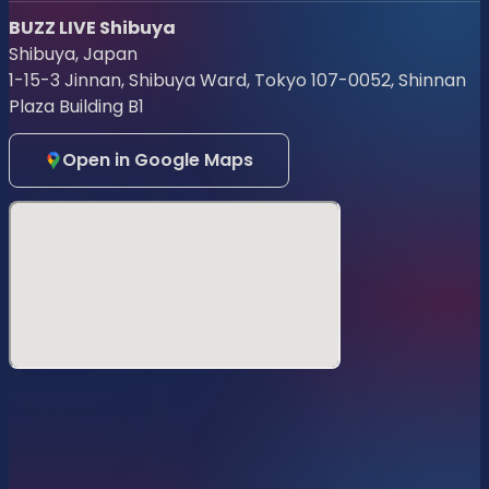
日時
：2025年12月6日(土)
BUZZ LIVE Shibuya
開場
：16:30〜（※30分前より整列開始)
Shibuya, Japan
1-15-3 Jinnan, Shibuya Ward, Tokyo 107-0052, Shinnan
開演
：17:00〜（※状況により前後する可能性がござい
ます）
Plaza Building B1
会場
: BUZZ LIVE 渋谷
Open in Google Maps
※入場時：別途ドリンク代600円（現金のみ）が必要で
す。
◾️チケット情報
1.
FC会員限定
らびぱれ!!メンバーいずれかのFANBOX（Standardプラン
以上）会員様限定の先行販売です。