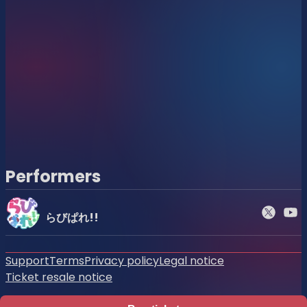
プレミアチケット
:
8,000円
エリア: 観客席前方の専用エリア
特典: お話し券1枚、入場グッズあり
一般チケット
:
5,000円
エリア：観客席中央・後方のエリア
特典：お話し券1枚
※FANBOX会員先行の購入方法など詳細は、対象会員様へ別
Performers
途ご案内します。
※同時に複数枚ご購入いただいた場合、招待者が非会員でも
同様の特典が付与されます。
らびぱれ!!
2. 一般申し込み
Support
Terms
Privacy policy
Legal notice
Ticket resale notice
どなたでも購入可能なチケットです。
プレミアチケット：8,000円