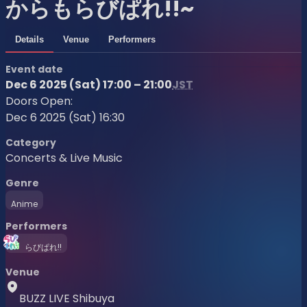
からもらびぱれ!!~
Details
Venue
Performers
Event date
Dec 6 2025 (Sat) 17:00 – 21:00
JST
Doors Open:
Dec 6 2025 (Sat) 16:30
Category
Concerts & Live Music
Genre
Anime
Performers
らびぱれ!!
Venue
BUZZ LIVE Shibuya